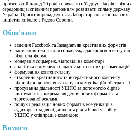
проєкт, який понад 20 років навчає та обʼєднує лідерів з різних
середовищ зі спільним прагненням розвивати сильну державу
Україна. Проєкт впроваджується Лабораторією законодавчих
ініціатив спільно з Радою Європи.
Обов'язки
ведення Facebook та Instagram як креативних форматів
написання текстів для соцмереж, адаптація контенту під
різні платформи
модерація соцмереж, відповіді на коментарі
аналітика соцмереж і надання контентних рекомендацій
формування контент-плану
створення креативного та інтерактивного контенту
відповідно до контент-плану та комунікаційної стратегії
просування діяльності УШПС за допомогою digital-
інструментів, зокрема введення нових форматів та
таргетованої реклами
пошук і реалізація нових форматів комунікації з
аудиторією задля підвищення рівня brand visibility
УШПС у співпраці з командою
Вимоги