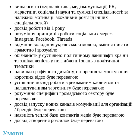
вища освіта (журналістика, медіакомунікації, PR,
маркетинг, соціальні науки та суміжні спеціальності; за
належної мотивації можливий розгляд інших
спеціальностей)
досвід роботи від 1 року
розуміння принципів роботи соціальних мереж
Instagram, Facebook, Threads
відмінне володіння українською мовою, вміння писати
грамотно і зрозуміло
обізнаність у суспільно-політичному ландшафті країни
та зацікавленість у поглибленні знань з політичної
тематики
навички графічного дизайну, створення та монтування
коротких відео буде перевагою
успішний досвід роботи з рекламним кабінетом та
налаштуванням таргетингу буде перевагою
розуміння специфіки громадського сектору буде
перевагою
досвід запуску нових каналів комунікації для організацій
/ брендів буде перевагою
наявність теплої бази контактів медіа буде перевагою
досвід створення розсилок буде перевагою
Умови