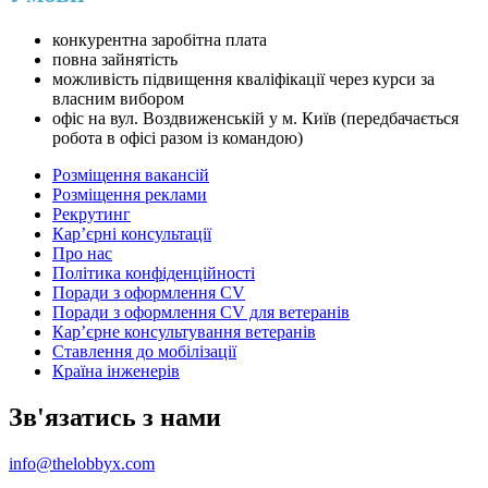
конкурентна заробітна плата
повна зайнятість
можливість підвищення кваліфікації через курси за
власним вибором
офіс на вул. Воздвиженській у м. Київ (передбачається
робота в офісі разом із командою)
Розміщення вакансій
Розміщення реклами
Рекрутинг
Карʼєрні консультації
Про нас
Політика конфіденційності
Поради з оформлення CV
Поради з оформлення CV для ветеранів
Карʼєрне консультування ветеранів
Ставлення до мобілізації
Країна інженерів
Зв'язатись з нами
info@thelobbyx.com