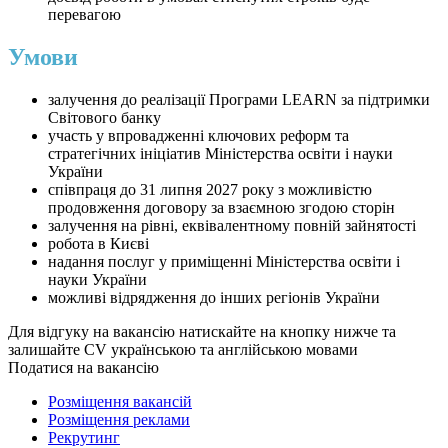
перевагою
Умови
залучення до реалізації Програми LEARN за підтримки
Світового банку
участь у впровадженні ключових реформ та
стратегічних ініціатив Міністерства освіти і науки
України
співпраця до 31 липня 2027 року з можливістю
продовження договору за взаємною згодою сторін
залучення на рівні, еквівалентному повній зайнятості
робота в Києві
надання послуг у приміщенні Міністерства освіти і
науки України
можливі відрядження до інших регіонів України
Для відгуку на вакансію натискайте на кнопку нижче та
залишайте CV українською та англійською мовами
Податися на вакансію
Розміщення вакансій
Розміщення реклами
Рекрутинг