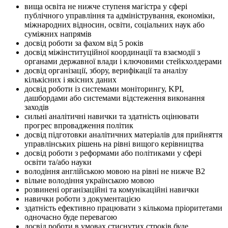
вища освіта не нижче ступеня магістра у сфері
публічного управління та адміністрування, економіки,
міжнародних відносин, освіти, соціальних наук або
суміжних напрямів
досвід роботи за фахом від 5 років
досвід міжінституційної координації та взаємодії з
органами державної влади і ключовими стейкхолдерами
досвід організації, збору, верифікації та аналізу
кількісних і якісних даних
досвід роботи із системами моніторингу, KPI,
дашбордами або системами відстеження виконання
заходів
сильні аналітичні навички та здатність оцінювати
прогрес впровадження політик
досвід підготовки аналітичних матеріалів для прийняття
управлінських рішень на рівні вищого керівництва
досвід роботи з реформами або політиками у сфері
освіти та/або науки
володіння англійською мовою на рівні не нижче В2
вільне володіння українською мовою
розвинені організаційні та комунікаційні навички
навички роботи з документацією
здатність ефективно працювати з кількома пріоритетами
одночасно буде перевагою
досвід роботи в умовах стиснутих строків буде