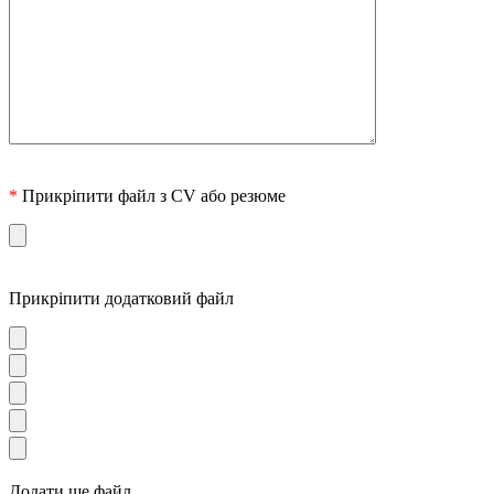
*
Прикріпити файл з CV або резюме
Прикріпити додатковий файл
Додати ще файл