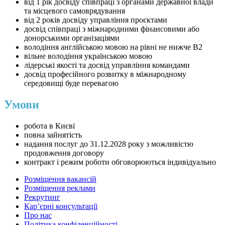
⁠від 1 рік досвіду співпраці з органами державної влади
та місцевого самоврядування
від 2 років досвіду управління проєктами
досвід співпраці з міжнародними фінансовими або
донорськими організаціями
володіння англійською мовою на рівні не нижче B2
⁠вільне володіння українською мовою
⁠лідерські якості та досвід управління командами
⁠досвід професійного розвитку в міжнародному
середовищі буде перевагою
Умови
робота в Києві
повна зайнятість
⁠надання послуг до 31.12.2028 року з можливістю
продовження договору
⁠контракт і режим роботи обговорюються індивідуально
Розміщення вакансій
Розміщення реклами
Рекрутинг
Карʼєрні консультації
Про нас
Політика конфіденційності