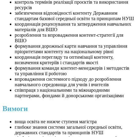
⁠контроль термінів реалізації проєктів та використання
ресурсів
⁠забезпечення відповідності контенту Державним
стандартам базової середньої освіти та принципам НУШ
⁠координація рецензування та затвердження навчальних
матеріалів для ВШО
⁠розроблення та впровадження контент-стратегії для
ВШО
⁠формування дорожньої карти навчання та управління
пріоритетами контенту на національному рівні
⁠координація перегляду та оптимізації контенту,
визначення критеріїв і стандартів якості
⁠формування команди контент-менеджерів і методистів
та управління її роботою
⁠впровадження системного підходу до розроблення
навчального середовища для учнів і вчителів
⁠співпраця з національними та міжнародними
партнерами, фондами й донорськими організаціями
Вимоги
вища освіта не нижче ступеня магістра
глибоке знання системи загальної середньої освіти,
державних стандартів та принципів НУШ