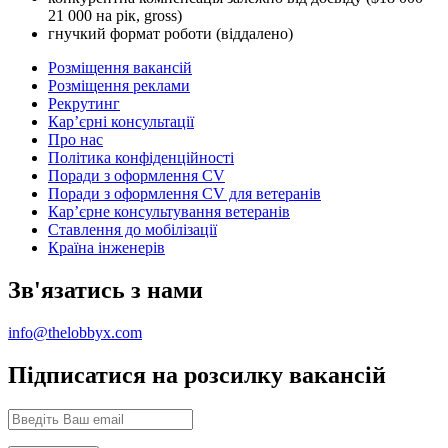
21 000 на рік, gross)
гнучкий формат роботи (віддалено)
Розміщення вакансій
Розміщення реклами
Рекрутинг
Карʼєрні консультації
Про нас
Політика конфіденційності
Поради з оформлення CV
Поради з оформлення CV для ветеранів
Карʼєрне консультування ветеранів
Ставлення до мобілізації
Країна інженерів
Зв'язатись з нами
info@thelobbyx.com
Підписатися на розсилку вакансій