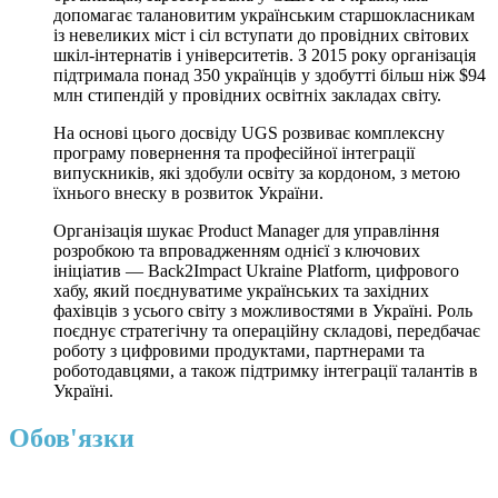
допомагає талановитим українським старшокласникам
із невеликих міст і сіл вступати до провідних світових
шкіл-інтернатів і університетів. З 2015 року організація
підтримала понад 350 українців у здобутті більш ніж $94
млн стипендій у провідних освітніх закладах світу.
На основі цього досвіду UGS розвиває комплексну
програму повернення та професійної інтеграції
випускників, які здобули освіту за кордоном, з метою
їхнього внеску в розвиток України.
Організація шукає Product Manager для управління
розробкою та впровадженням однієї з ключових
ініціатив — Back2Impact Ukraine Platform, цифрового
хабу, який поєднуватиме українських та західних
фахівців з усього світу з можливостями в Україні. Роль
поєднує стратегічну та операційну складові, передбачає
роботу з цифровими продуктами, партнерами та
роботодавцями, а також підтримку інтеграції талантів в
Україні.
Обов'язки