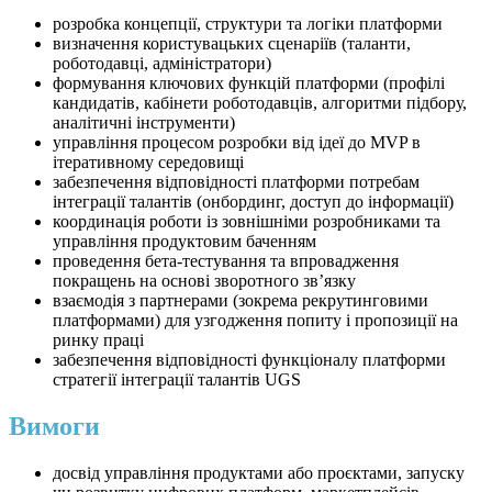
розробка концепції, структури та логіки платформи
визначення користувацьких сценаріїв (таланти,
роботодавці, адміністратори)
⁠формування ключових функцій платформи (профілі
кандидатів, кабінети роботодавців, алгоритми підбору,
аналітичні інструменти)
⁠управління процесом розробки від ідеї до MVP в
ітеративному середовищі
⁠забезпечення відповідності платформи потребам
інтеграції талантів (онбординг, доступ до інформації)
⁠координація роботи із зовнішніми розробниками та
управління продуктовим баченням
проведення бета-тестування та впровадження
покращень на основі зворотного зв’язку
⁠взаємодія з партнерами (зокрема рекрутинговими
платформами) для узгодження попиту і пропозиції на
ринку праці
⁠забезпечення відповідності функціоналу платформи
стратегії інтеграції талантів UGS
Вимоги
досвід управління продуктами або проєктами, запуску