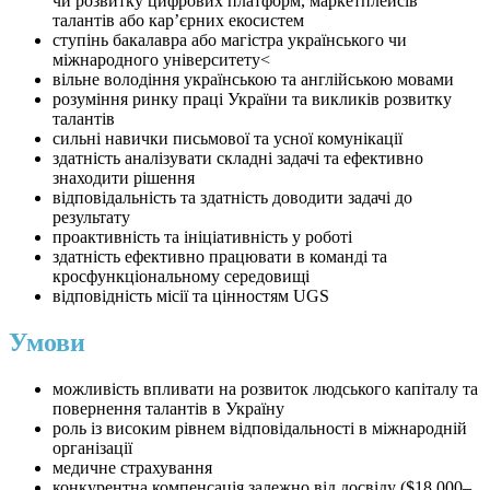
чи розвитку цифрових платформ, маркетплейсів
талантів або кар’єрних екосистем
ступінь бакалавра або магістра українського чи
міжнародного університету<
⁠вільне володіння українською та англійською мовами
розуміння ринку праці України та викликів розвитку
талантів
⁠сильні навички письмової та усної комунікації
⁠здатність аналізувати складні задачі та ефективно
знаходити рішення
⁠відповідальність та здатність доводити задачі до
результату
⁠проактивність та ініціативність у роботі
⁠здатність ефективно працювати в команді та
кросфункціональному середовищі
⁠відповідність місії та цінностям UGS
Умови
можливість впливати на розвиток людського капіталу та
повернення талантів в Україну
роль із високим рівнем відповідальності в міжнародній
організації
медичне страхування
⁠конкурентна компенсація залежно від досвіду ($18 000–