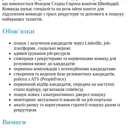
що виконується Фондом Східна Європа коштом Швейцарії.
Команда шукає спеціаліста на роль talent sourcer для
підсилення команди з трьох рекрутерів та допомоги в пошуку
найкращих талантів.
Обов'язки
пошук і залучення кандидатів через LinkedIn, job-
платформи, соціальні мережі
адміністрування job-ресурсів
співпраця з рекрутерами та керівниками команд для
розуміння вимог до кандидатів
первинна комунікація з потенційними кандидатами
створення та ведення бази релевантних кандидатів,
робота з ATS (PeopleForce)
первинний відбір кандидатів, передача на наступні
етапи відбору, організація співбесід
пошук нових і альтернативних джерел пошуку
моніторинг актуальності вакансій на job-порталах
аналіз ринку та коригування стратегії пошуку разом із
рекрутером
Вимоги