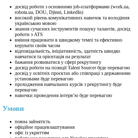
досвід роботи з основними job-платформами (work.ua,
robota.ua, DOU, Djinni, LinkedIn)
високий рівень комунікативних навичок та володіння
українською мовою
знання сучасних інструментів пошуку талантів, досвід
роботи з ATS
вміння працювати в швидкому темпі та ефективно
керувати своїм часом
відповідальність, ініціативність, здатність швидко
навчатися та орієнтація на результат
бажання розвиватися у сфері рекрутингу
досвід роботи на позиції Talent Sourcer буде перевагою
досвід у освітніх проєктах або співпраці з державними
установами буде перевагою
проходження навчальних курсів з рекрутингу буде
перевагою
навички проведення інтерв’ю буде перевагою
Умови
повна зайнятість
офіційне працевлаштування
офіс із укриттям