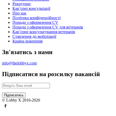
Рекрутинг
Карʼєрні консультації
Про нас
Політика конфіденційності
Поради з оформлення CV
Поради з оформлення CV для ветеранів
Карʼєрне консультування ветеранів
Ставлення до мобілізації
Країна інженерів
Зв'язатись з нами
info@thelobbyx.com
Підписатися на розсилку вакансій
© Lobby X 2016-2026