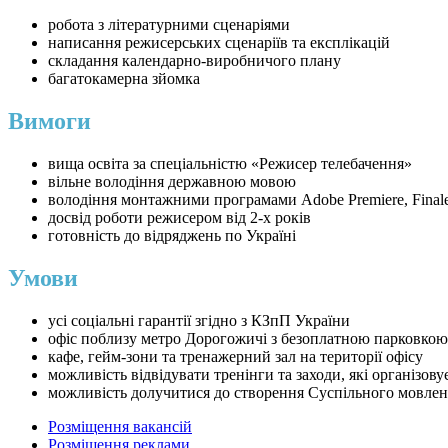
робота з літературними сценаріями
написання режисерських сценаріїв та експлікацій
складання календарно-виробничого плану
багатокамерна зйомка
Вимоги
вища освіта за спеціальністю «Режисер телебачення»
вільне володіння державною мовою
володіння монтажними програмами Adobe Premiere, Final
досвід роботи режисером від 2-х років
готовність до відряджень по Україні
Умови
усі соціальні гарантії згідно з КЗпП України
офіс поблизу метро Дорогожичі з безоплатною парковкою
кафе, гейм-зони та тренажерний зал на території офісу
можливість відвідувати тренінги та заходи, які організову
можливість долучитися до створення Суспільного мовлен
Розміщення вакансій
Розміщення реклами