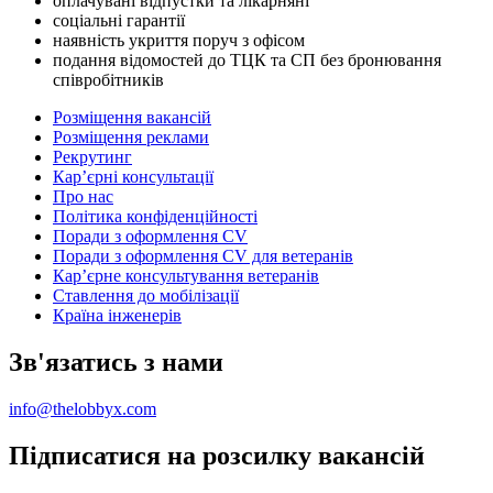
оплачувані відпустки та лікарняні
соціальні гарантії
наявність укриття поруч з офісом
подання відомостей до ТЦК та СП без бронювання
співробітників
Розміщення вакансій
Розміщення реклами
Рекрутинг
Карʼєрні консультації
Про нас
Політика конфіденційності
Поради з оформлення CV
Поради з оформлення CV для ветеранів
Карʼєрне консультування ветеранів
Ставлення до мобілізації
Країна інженерів
Зв'язатись з нами
info@thelobbyx.com
Підписатися на розсилку вакансій