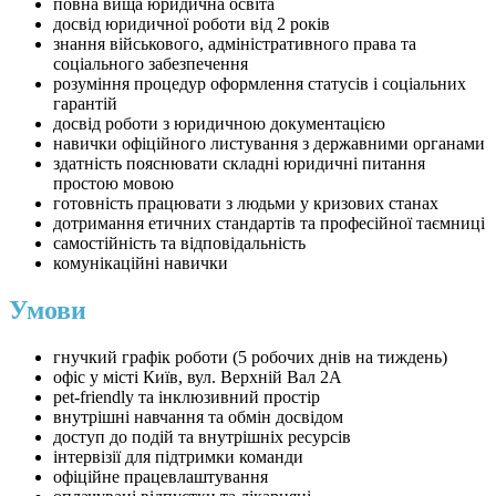
повна вища юридична освіта
досвід юридичної роботи від 2 років
знання військового, адміністративного права та
соціального забезпечення
розуміння процедур оформлення статусів і соціальних
гарантій
досвід роботи з юридичною документацією
навички офіційного листування з державними органами
здатність пояснювати складні юридичні питання
простою мовою
готовність працювати з людьми у кризових станах
дотримання етичних стандартів та професійної таємниці
самостійність та відповідальність
комунікаційні навички
Умови
гнучкий графік роботи (5 робочих днів на тиждень)
офіс у місті Київ, вул. Верхній Вал 2А
pet-friendly та інклюзивний простір
внутрішні навчання та обмін досвідом
доступ до подій та внутрішніх ресурсів
інтервізії для підтримки команди
офіційне працевлаштування