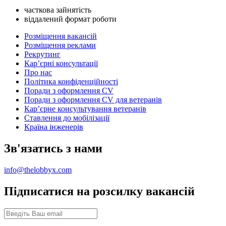
часткова зайнятість
віддалений формат роботи
Розміщення вакансій
Розміщення реклами
Рекрутинг
Карʼєрні консультації
Про нас
Політика конфіденційності
Поради з оформлення CV
Поради з оформлення CV для ветеранів
Карʼєрне консультування ветеранів
Ставлення до мобілізації
Країна інженерів
Зв'язатись з нами
info@thelobbyx.com
Підписатися на розсилку вакансій