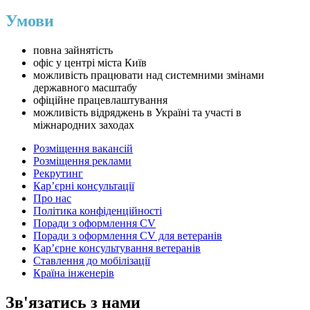
Умови
повна зайнятість
офіс у центрі міста Київ
можливість працювати над системними змінами
державного масштабу
офіційне працевлаштування
можливість відряджень в Україні та участі в
міжнародних заходах
Розміщення вакансій
Розміщення реклами
Рекрутинг
Карʼєрні консультації
Про нас
Політика конфіденційності
Поради з оформлення CV
Поради з оформлення CV для ветеранів
Карʼєрне консультування ветеранів
Ставлення до мобілізації
Країна інженерів
Зв'язатись з нами