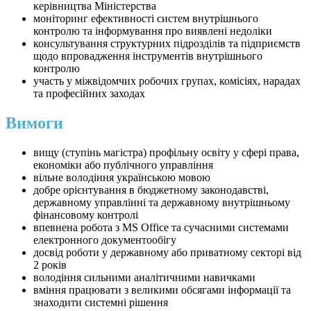
керівництва Міністерства
моніторинг ефективності систем внутрішнього
контролю та інформування про виявлені недоліки
консультування структурних підрозділів та підприємств
щодо впровадження інструментів внутрішнього
контролю
участь у міжвідомчих робочих групах, комісіях, нарадах
та професійних заходах
Вимоги
вищу (ступінь магістра) профільну освіту у сфері права,
економіки або публічного управління
вільне володіння українською мовою
добре орієнтування в бюджетному законодавстві,
державному управлінні та державному внутрішньому
фінансовому контролі
впевнена робота з MS Office та сучасними системами
електронного документообігу
досвід роботи у державному або приватному секторі від
2 років
володіння сильними аналітичними навичками
вміння працювати з великими обсягами інформації та
знаходити системні рішення