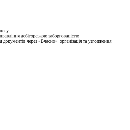
оцесу
управління дебіторською заборгованістю
я документів через «Вчасно», організація та узгодження