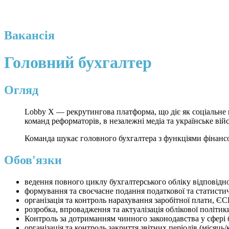
Вакансія
Головний бухгалтер
Огляд
Lobby X — рекрутингова платформа, що діє як соціальне п
команд реформаторів, в незалежні медіа та українське ві
Команда шукає головного бухгалтера з функціями фінанс
Обов'язки
ведення повного циклу бухгалтерського обліку відповід
формування та своєчасне подання податкової та статистич
організація та контроль нарахування заробітної плати, Є
розробка, впровадження та актуалізація облікової політи
Контроль за дотриманням чинного законодавства у сфері б
організація та контроль закриття звітних періодів (місяць/