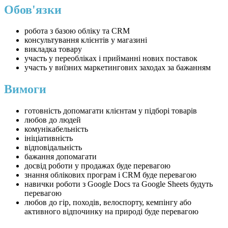
Обов'язки
робота з базою обліку та CRM
консультування клієнтів у магазині
викладка товару
участь у переобліках і прийманні нових поставок
участь у виїзних маркетингових заходах за бажанням
Вимоги
готовність допомагати клієнтам у підборі товарів
любов до людей
комунікабельність
ініціативність
відповідальність
бажання допомагати
досвід роботи у продажах буде перевагою
знання облікових програм і CRM буде перевагою
навички роботи з Google Docs та Google Sheets будуть
перевагою
любов до гір, походів, велоспорту, кемпінгу або
активного відпочинку на природі буде перевагою